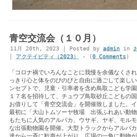
青空交流会（１０月）
11月 20th, 2023 | Posted by
admin
in
|
アクテイビティ（2023）
- (
0 Comments
)
「コロナ禍でいろんなことに我慢を余儀なくされ
っきり心と体をのびのびと自由に過ごして楽しい
ンセプトで、児童・引率者を含め鳥取こども学園
１７名を招待して、チュウブ鳥取砂丘こどもの国
お借りして「青空交流会」を開催致しました。イ
最初に「大山トムソーヤ牧場 出張ふれあい動物
もたちに人気のアルパカ、ウサギ、ヤギ、モルモ
な出張動物園を開催。大型トラックからアルパカ
達から一斉に歓声が上がり、広場の一角に動物が