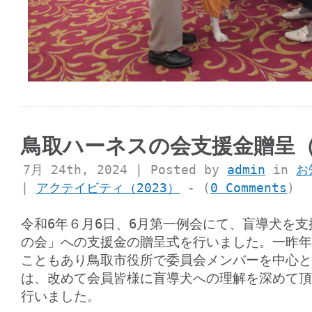
鳥取ハーネスの会支援金贈呈
7月 24th, 2024 | Posted by
admin
in
お
|
アクテイビティ（2023）
- (
0 Comments
)
令和6年６月6日、6月第一例会にて、盲導犬を
の会」への支援金の贈呈式を行いました。一昨年
こともあり鳥取市役所で委員会メンバーを中心と
は、改めて会員皆様に盲導犬への理解を深めて頂
行いました。