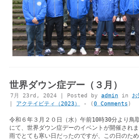
世界ダウン症デー（３月）
7月 23rd, 2024 | Posted by
admin
in
お
|
アクテイビティ（2023）
- (
0 Comments
)
令和６年３月２０日（水）午前10時30分より鳥
にて、世界ダウン症デーのイベントが開催されま
雨でとても寒い日だったのですが、この日のため