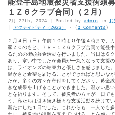
能登半島地震被災者支援街頭
１Ｚ６クラブ合同）(２月)
2月 27th, 2024 | Posted by
admin
in
お
|
アクテイビティ（2023）
- (
0 Comments
)
２月４日（日）午前１０時より午後４時まで、カ
家ＺＣのもと、７Ｒ－１Ｚ６クラブ合同で能登半
るための街頭募金活動を行いました。当日は６ク
あり、寒い中でしたが会員が一丸となって支援の
は、ライオンズの結束力と優しさを感じました。
温かさと希望を届けることができればと思いなが
たが、多くの方々が寄付をしてくださり、募金総
きな成果を上げることができました。温かい思い
とを祈ります。そして、被災者の方々が一日でも
う、私たちは引き続き様々な支援活動を続けてい
新たにした１日でした。これからも、一人でも多
わり、被災地の復興を支えていけることを願って