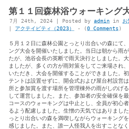
第１１回森林浴ウォーキング
7月 24th, 2024 | Posted by
admin
in
お
|
アクテイビティ（2023）
- (
0 Comments
)
５月１２日に森林公園とっとり出合いの森にて、
ング大会を開催いたしました。当日は朝から雨が
たが、池谷会長の英断で雨天決行としました。大
ましたが、多くの方が雨対策をしてご来場され、
いただき、大会を開催することができました。初
テントは設置せずに、開会式および屋台村設営は
所と参加賞を渡す場所を管理棟外の雨がしのげる
して運営しました。また、参加者の安全確保を最
コースのウォーキングは中止とし、全員が初心者
るよう配慮しました。生憎の天気ではありました
っとり出合いの森を満喫しながらウォーキングを
感じました。また、誰一人怪我人を出すことなく