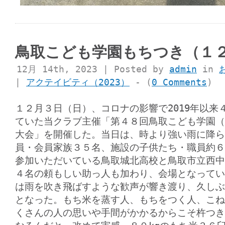
鳥取こども学園もちつき（１
12月 14th, 2023 | Posted by
admin
in
|
アクテイビティ（2023）
- (
0 Comments
)
１２月３日（日）、コロナの影響で2019年以来
ていた当クラブ主催「第４８回鳥取こども学園（
大会」を開催した。当日は、時より強い雨に降ら
員・会員家族３５名、施設の子供たち・職員約６０
参加いただいている鳥取城北高校と鳥取市立西中
４名の頼もしい助っ人も加わり、会場となってい
は雨を吹き飛ばすような歓声が響き渡り、久しぶ
となった。もち米を蒸す人、もちをつく人、こね
くさんの人の思いや手間がかかるからこそ杵つき