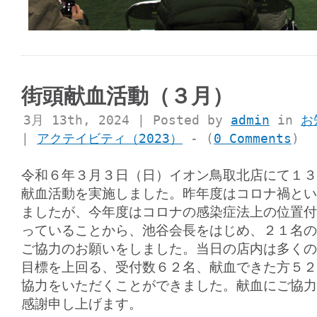
街頭献血活動（３月）
3月 13th, 2024 | Posted by
admin
in
お
|
アクテイビティ（2023）
- (
0 Comments
)
令和６年３月３日（日）イオン鳥取北店にて１３
献血活動を実施しました。昨年度はコロナ禍とい
ましたが、今年度はコロナの感染症法上の位置付
っていることから、池谷会長をはじめ、２１名の
ご協力のお願いをしました。当日の店内は多くの
目標を上回る、受付数６２名、献血できた方５２
協力をいただくことができました。献血にご協力
感謝申し上げます。