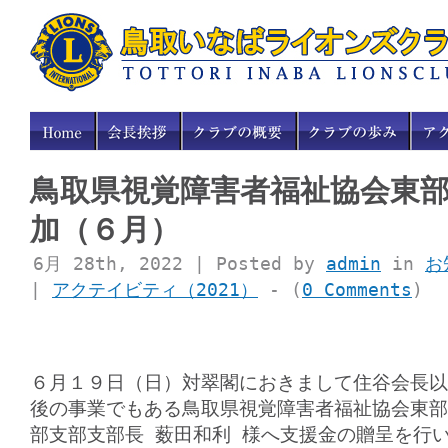
鳥取県視覚障害者福祉協会東
加（６月）
6月 28th, 2022 | Posted by
admin
in
お
|
アクテイビティ（2021）
- (
0 Comments
)
６月１９日（日）対翠閣におきまして住谷会長以
後の事業でもある鳥取県視覚障害者福祉協会東部
部支部支部長 薮田和利 様へ支援金の贈呈を行