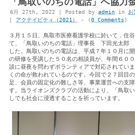
「鳥取いのちの電話」へ協力
6月 27th, 2022 | Posted by
admin
in
お
|
アクテイビティ（2021）
- (
0 Comments
)
３月１５日、鳥取市医療看護学校に於いて．住谷
て、「鳥取いのちの電話」理事長 下田光太郎 
した。鳥取いのちの電話は、平成７年１０月に開
の研修を受講した５０名の相談員が、年間６００
談に昼夜を問わずボランティアで対応されていま
くの命が救われているのです。今回で２７回目の
足、会員の固定化の難しさ等、事業運営への支障
す。当ライオンズクラブの活動により、「鳥取い
しでも社会に浸透することを祈っています。