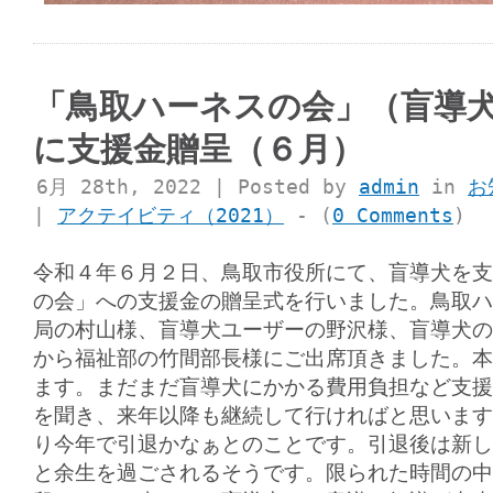
「鳥取ハーネスの会」（盲導
に支援金贈呈（６月）
6月 28th, 2022 | Posted by
admin
in
お
|
アクテイビティ（2021）
- (
0 Comments
)
令和４年６月２日、鳥取市役所にて、盲導犬を支
の会」への支援金の贈呈式を行いました。鳥取ハ
局の村山様、盲導犬ユーザーの野沢様、盲導犬の
から福祉部の竹間部長様にご出席頂きました。本
ます。まだまだ盲導犬にかかる費用負担など支援
を聞き、来年以降も継続して行ければと思います
り今年で引退かなぁとのことです。引退後は新し
と余生を過ごされるそうです。限られた時間の中