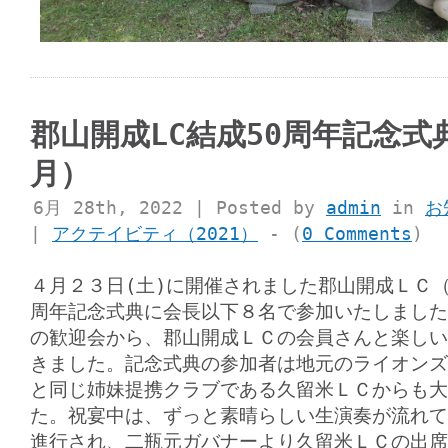
郡山開成LC結成50周年記念式
月）
6月 28th, 2022 | Posted by
admin
in
お
|
アクテイビティ（2021）
- (
0 Comments
)
４月２３日(土)に開催されました郡山開成ＬＣ（
周年記念式典に会長以下８名で参加いたしました
の歓迎会から、郡山開成ＬＣの会員さんと楽しい
きました。記念式典の参加者は地元のライオンズ
と同じ姉妹提携クラブである久留米ＬＣからも大
た。祝宴中は、ずっと素晴らしい生演奏が流れて
進行され、二瓶元ガバナーより久留米ＬＣの出席