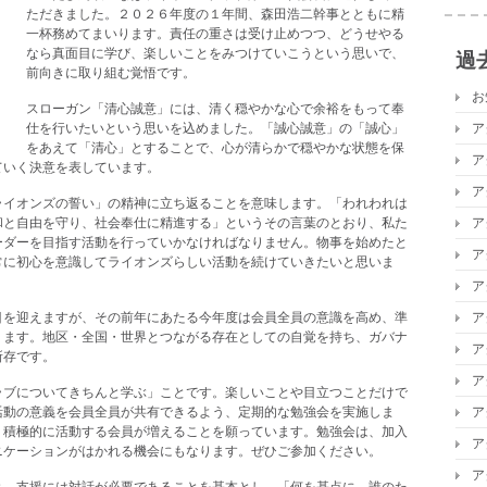
ただきました。２０２６年度の１年間、森田浩二幹事とともに精
一杯務めてまいります。責任の重さは受け止めつつ、どうせやる
なら真面目に学び、楽しいことをみつけていこうという思いで、
過
前向きに取り組む覚悟です。
お
スローガン「清心誠意」には、清く穏やかな心で余裕をもって奉
仕を行いたいという思いを込めました。「誠心誠意」の「誠心」
ア
をあえて「清心」とすることで、心が清らかで穏やかな状態を保
ア
ていく決意を表しています。
ア
ライオンズの誓い」の精神に立ち返ることを意味します。「われわれは
和と自由を守り、社会奉仕に精進する」というその言葉のとおり、私た
ア
ーダーを目指す活動を行っていかなければなりません。物事を始めたと
ア
常に初心を意識してライオンズらしい活動を続けていきたいと思いま
ア
目を迎えますが、その前年にあたる今年度は会員全員の意識を高め、準
ア
ります。地区・全国・世界とつながる存在としての自覚を持ち、ガバナ
ア
所存です。
ア
ラブについてきちんと学ぶ」ことです。楽しいことや目立つことだけで
活動の意義を会員全員が共有できるよう、定期的な勉強会を実施しま
ア
、積極的に活動する会員が増えることを願っています。勉強会は、加入
ア
ニケーションがはかれる機会にもなります。ぜひご参加ください。
ア