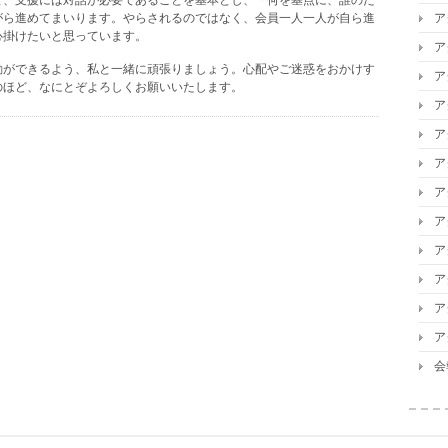
と、支援には対話が必要であることを基本とし、「何を基点に、誰のた
がら進めてまいります。やらされるのではなく、会員一人一人が自ら進
ア
心掛けたいと思っています。
ア
動ができるよう、私と一緒に頑張りましょう。心配やご迷惑をおかけす
ア
のほど、なにとぞよろしくお願いいたします。
ア
ア
ア
ア
ア
ア
ア
ア
ア
会