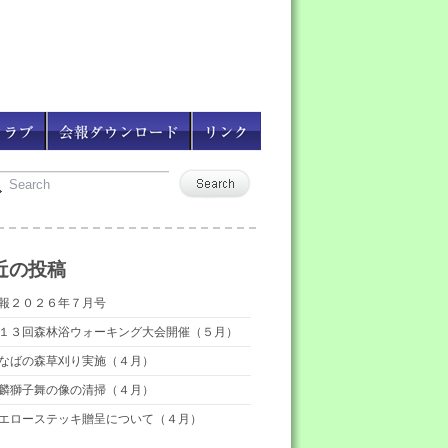
近の投稿
報２０２６年７月号
１３回森林浴ウォーキング大会開催（５月）
なばの森草刈り実施（４月）
麟獅子舞の像の清掃（４月）
エローステッキ贈呈について（４月）