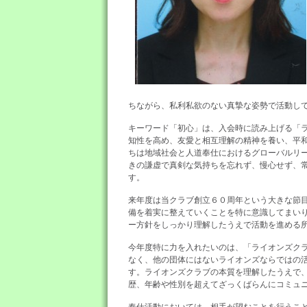
ちながら、私利私欲のない真摯な姿勢で活動し
キーワード「初心」は、入会時に読み上げる「
知性を高め、友愛と相互理解の精神を養い、平
ちは地域社会と人道奉仕におけるグローバルリ
きの謙虚で真剣な気持ちを忘れず、慢心せず、
す。
来年度は当クラブ創立６０周年という大きな節
備を着実に整えていくことを特に意識してまい
ー方針をしっかり理解したうえで活動を進める
今年度特に力を入れたいのは、「ライオンズク
なく、他の団体にはないライオンズならではの
す。ライオンズクラブの本質を理解したうえで
歴、年齢や性別を超えてざっくばらんにコミュ