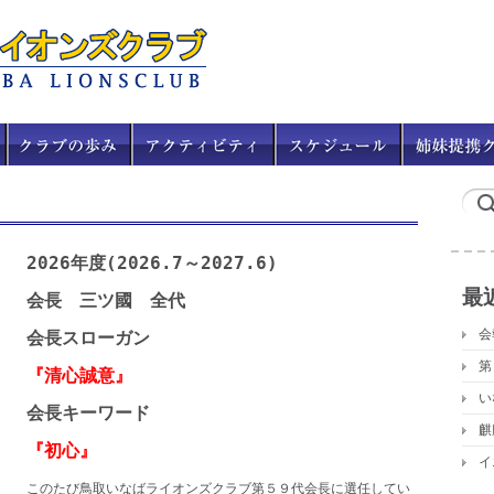
2026
年度(2026.7～2027.6)
最
会長 三ツ國 全代
会
会長スローガン
第
『清心誠意
』
い
会長キーワード
麒
『初心』
イ
このたび鳥取いなばライオンズクラブ第５９代会長に選任してい