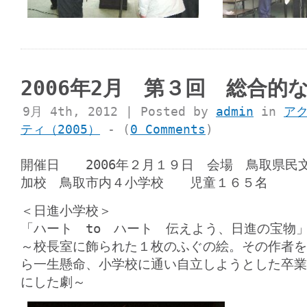
2006年2月 第３回 総合的
9月 4th, 2012 | Posted by
admin
in
ア
ティ（2005）
- (
0 Comments
)
開催日 2006年２月１９日 会場 鳥取県
加校 鳥取市内４小学校 児童１６５名
＜日進小学校＞
「ハート to ハート 伝えよう、日進の宝物
～校長室に飾られた１枚のふぐの絵。その作者を
ら一生懸命、小学校に通い自立しようとした卒業
にした劇～