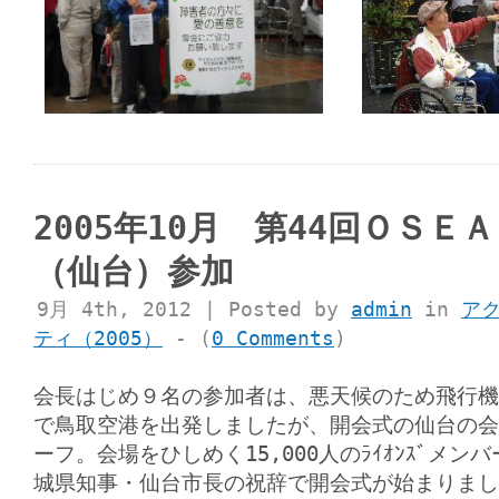
2005年10月 第44回ＯＳＥ
（仙台）参加
9月 4th, 2012 | Posted by
admin
in
ア
ティ（2005）
- (
0 Comments
)
会長はじめ９名の参加者は、悪天候のため飛行機
で鳥取空港を出発しましたが、開会式の仙台の会
ーフ。会場をひしめく15,000人のﾗｲｵﾝｽﾞメ
城県知事・仙台市長の祝辞で開会式が始まりまし