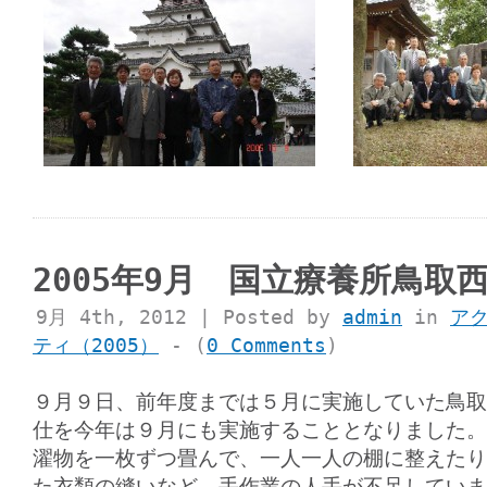
2005年9月 国立療養所鳥取
9月 4th, 2012 | Posted by
admin
in
ア
ティ（2005）
- (
0 Comments
)
９月９日、前年度までは５月に実施していた鳥取
仕を今年は９月にも実施することとなりました。
濯物を一枚ずつ畳んで、一人一人の棚に整えたり
た衣類の縫いなど、手作業の人手が不足していま