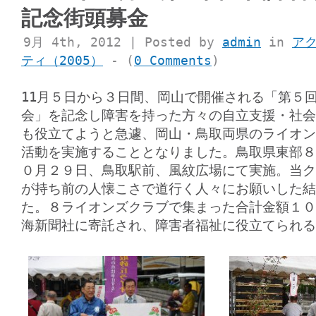
記念街頭募金
9月 4th, 2012 | Posted by
admin
in
ア
ティ（2005）
- (
0 Comments
)
11月５日から３日間、岡山で開催される「第５
会」を記念し障害を持った方々の自立支援・社会
も役立てようと急遽、岡山・鳥取両県のライオン
活動を実施することとなりました。鳥取県東部８
０月２９日、鳥取駅前、風紋広場にて実施。当ク
が持ち前の人懐こさで道行く人々にお願いした結
た。８ライオンズクラブで集まった合計金額１０
海新聞社に寄託され、障害者福祉に役立てられる