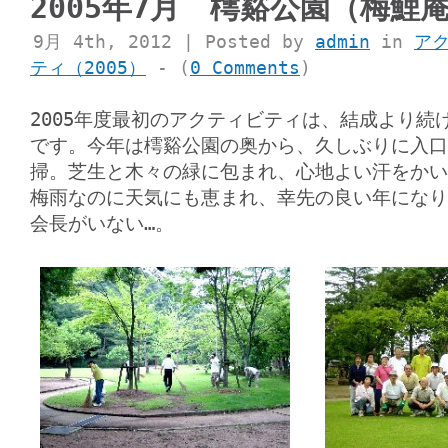
2005年7月 樗谿公園（梅鯉
9月 4th, 2012 | Posted by
admin
in
ア
ティ（2005）
- (
0 Comments
)
2005年度最初のアクティビティは、結成より続
です。今年は樗谿公園の奥から、久しぶりに入口
掃。芝生と木々の緑に包まれ、心地よい汗をかい
梅雨なのに天気にも恵まれ、幸先の良い年に
会長がいない…。