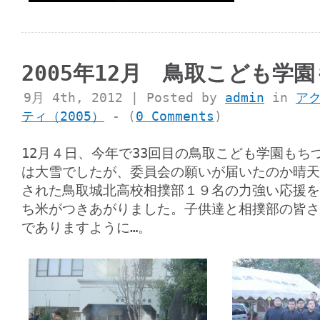
2005年12月 鳥取こども学
9月 4th, 2012 | Posted by
admin
in
ア
ティ（2005）
- (
0 Comments
)
12月４日、今年で33回目の鳥取こども学園もち
は大雪でしたが、委員会の願いが届いたのか晴天
された鳥取城北高校相撲部１９名の力強い応援を
ち米がつきあがりました。子供達と相撲部の皆さ
でありますように…。