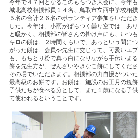
今年で４７回となるこのもちつき大会に、今年も
城北高校相撲部員１４名、鳥取市立西中学校相撲
５名の合計２６名のボランティア参加をいただき
した。今年は、小雨がぱらつく曇り空では、あり
と暖かく、相撲部の皆さんの掛け声にも、いつも
キロの餅は、２時間くらいで、あっという間につ
がった餅は、会員や先生に交じって、可愛いエプ
も、もちとり粉で真っ白になりながら手伝いまる
餅を先生方が、ぜんざいやきなこ餅にしてくださ
その場でいただきます。相撲部の力自慢がついた
最高級のお餅です。お餅は、施設のお正月の鏡餅
子供たちが食べる分として、また１歳になる子供
て使われるということです。