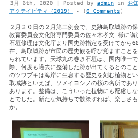
3月 6th, 2020 | Posted by
admin
in
お
アクテイビティ（2019）
- (
0 Comments
)
２月２０日の２月第二例会で、史跡鳥取城跡の保
教育委員会文化財専門委員の佐々木孝文 様に講
石垣修理は文化庁より国史跡指定を受けてから6
在、鳥取城跡が市民の歴史観を呼び覚ますことを
られています。天球丸の巻き石垣は、国内唯一で
際、何度も過去に整備した跡が出てくるとのこと
のツワブキは海岸に生息する歴史を刻む植物とい
取城跡といえば、ソメイヨシノの桜の名所であり
あります。整備は、こういった植物にも配慮しな
とでした。新たな気持ちで散策すれば、楽しさも
か。