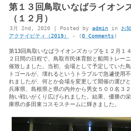
第１３回鳥取いなばライオン
（１２月）
3月 2nd, 2020 | Posted by
admin
in
お
アクテイビティ（2019）
- (
0 Comments
)
第13回鳥取いなばライオンズカップを１２月１
２日間の日程で、鳥取市民体育館と船岡トレーニ
催致しました。当初、会場として予定していた鳥
トゴールが、壊れるというトラブルで急遽使用不
れましたが、何とか会場を変更して開催の運びと
兵庫県、島根県と県の内外から男女５００名３２
熱い戦いがくり広げられました。結果、優勝の栄
庫県の多田東コスモスチームに輝きました。