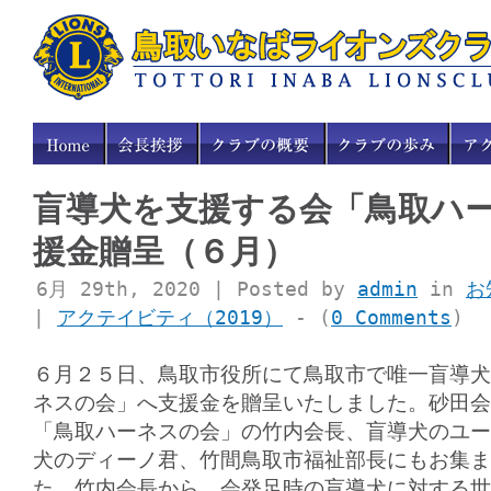
盲導犬を支援する会「鳥取ハ
援金贈呈（６月）
6月 29th, 2020 | Posted by
admin
in
お
|
アクテイビティ（2019）
- (
0 Comments
)
６月２５日、鳥取市役所にて鳥取市で唯一盲導犬
ネスの会」へ支援金を贈呈いたしました。砂田会
「鳥取ハーネスの会」の竹内会長、盲導犬のユー
犬のディーノ君、竹間鳥取市福祉部長にもお集ま
た。竹内会長から、会発足時の盲導犬に対する世