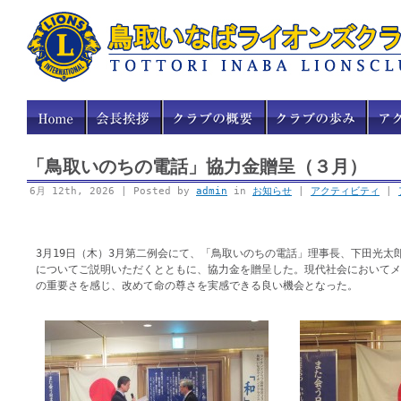
「鳥取いのちの電話」協力金贈呈（３月）
6月 12th, 2026 | Posted by
admin
in
お知らせ
|
アクティビティ
|
3月19日（木）3月第二例会にて、「鳥取いのちの電話」理事長、下田光太
についてご説明いただくとともに、協力金を贈呈した。現代社会においてメ
の重要さを感じ、改めて命の尊さを実感できる良い機会となった。