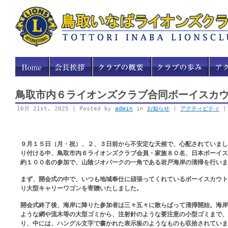
鳥取市内６ライオンズクラブ合同ボーイスカ
10月 21st, 2025 | Posted by
admin
in
お知らせ
|
アクティビティ
９月１５日（月・祝）、２、３日前から不安定な天候で、心配されていまし
り付ける中、鳥取市内６ライオンズクラブ会員・家族８０名、日本ボーイス
約１００名の参加で、山陰ジオパークの一角である岩戸海岸の清掃を行いま
まず、開会式の中で、いつも地域奉仕に頑張ってくれているボーイスカウト
り大型キャリーワゴンを寄贈いたしました。
開会式終了後、海岸に降りた参加者は三々五々に散らばって清掃開始。海岸
ような網や流木等の大型ゴミから、注射針のような要注意の小型ゴミまで、
り、中には、ハングル文字で書かれた表示板のようなものも収拾されていま