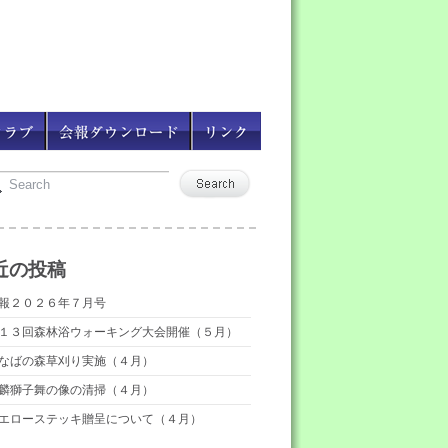
近の投稿
報２０２６年７月号
１３回森林浴ウォーキング大会開催（５月）
なばの森草刈り実施（４月）
麟獅子舞の像の清掃（４月）
エローステッキ贈呈について（４月）