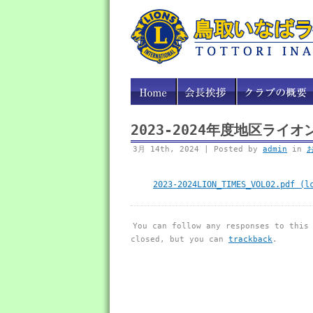
2023-2024年度地区ライオン
3月 14th, 2024 | Posted by
admin
in
2023-2024LION_TIMES_VOL02.pdf (l
You can follow any responses to this
closed, but you can
trackback
.