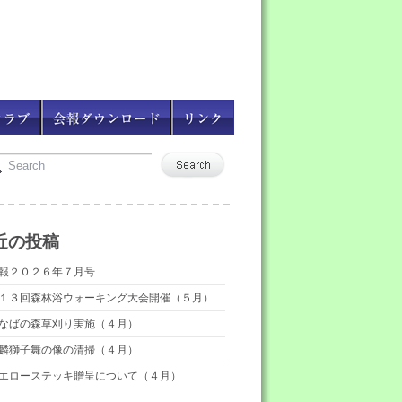
近の投稿
報２０２６年７月号
１３回森林浴ウォーキング大会開催（５月）
なばの森草刈り実施（４月）
麟獅子舞の像の清掃（４月）
エローステッキ贈呈について（４月）