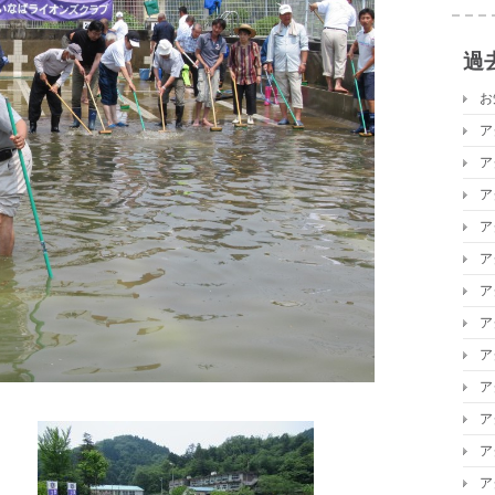
過
お
ア
ア
ア
ア
ア
ア
ア
ア
ア
ア
ア
ア