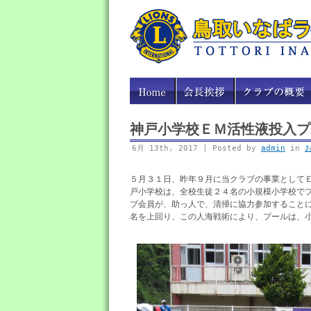
神戸小学校ＥＭ活性液投入プ
6月 13th, 2017 | Posted by
admin
in
５月３１日、昨年９月に当クラブの事業として
戸小学校は、全校生徒２４名の小規模小学校で
ブ会員が、助っ人で、清掃に協力参加すること
名を上回り、この人海戦術により、プールは、