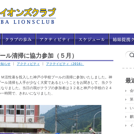
ール清掃に協力参加（５月）
お知らせ
|
アクティビティ
|
アクテイビティ（2016）
ＥＭ活性液を投入した神戸小学校プールの清掃に参加いたしました。神
最
プール清掃も人手が少なく大変であるということをお聞きして、当クラ
になりました。当日の我がクラブの参加者は３２名と神戸小学校の２４
会
小一時間で、きれいになりました、
第
い
麒
イ