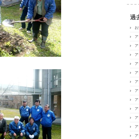
過
お
ア
ア
ア
ア
ア
ア
ア
ア
ア
ア
ア
ア