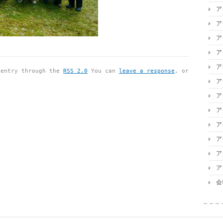
ア
ア
ア
ア
ア
 entry through the
RSS 2.0
You can
leave a response
, or
ア
ア
ア
ア
ア
ア
ア
会