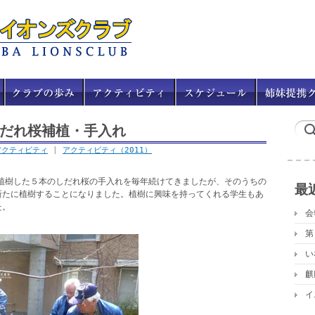
しだれ桜補植・手入れ
アクティビティ
|
アクティビティ（2011）
て植樹した５本のしだれ桜の手入れを毎年続けてきましたが、そのうちの
最
新たに植樹することになりました。植樹に興味を持ってくれる学生もあ
た。
会
第
い
麒
イ