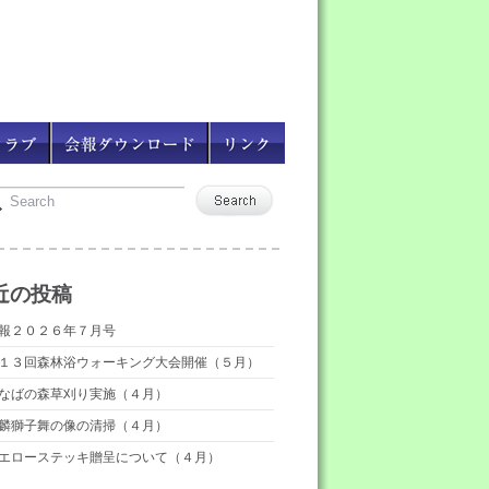
近の投稿
報２０２６年７月号
１３回森林浴ウォーキング大会開催（５月）
なばの森草刈り実施（４月）
麟獅子舞の像の清掃（４月）
エローステッキ贈呈について（４月）