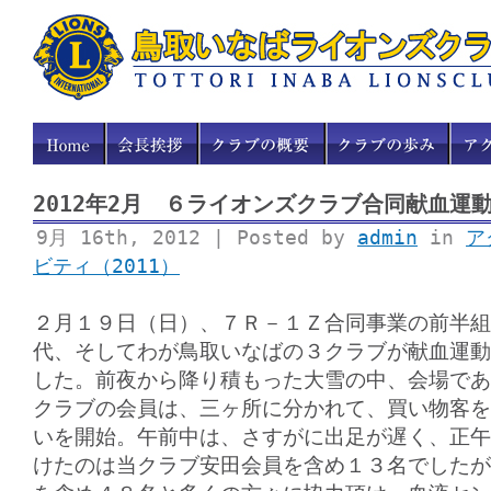
2012年2月 ６ライオンズクラブ合同献血運
9月 16th, 2012 | Posted by
admin
in
ア
ビティ（2011）
２月１９日（日）、７Ｒ－１Ｚ合同事業の前半組
代、そしてわが鳥取いなばの３クラブが献血運動
した。前夜から降り積もった大雪の中、会場であ
クラブの会員は、三ヶ所に分かれて、買い物客を
いを開始。午前中は、さすがに出足が遅く、正午
けたのは当クラブ安田会員を含め１３名でしたが