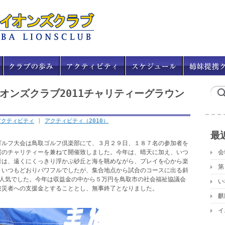
イオンズクラブ2011チャリティーグラウン
アクティビティ
|
アクティビティ（2010）
最
ゴルフ大会は鳥取ゴルフ倶楽部にて、３月２９日、１８７名の参加者を
震のチャリティーを兼ねて開催致しました。今年は、晴天に加え、いつ
会
者は、遠くにくっきり浮かぶ砂丘と海を眺めながら、プレイを心から楽
第
、いつもどおりパワフルでしたが、集合地点から試合のコースに出る斜
大人気でした。今年は収益金の中から５万円を鳥取市の社会福祉協議会
い
被災者への支援金とすることとし、無事終了となりました。
麒
イ