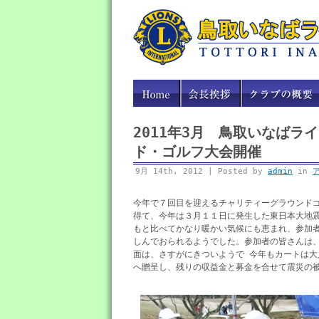
2011年3月 鳥取いなばラ
ド・ゴルフ大会開催
9月 14th, 2012 | Posted by
admin
in
今年で７回目を迎えるチャリティーグラウンド
得て、今年は３月１１日に発生した東日本大地
もと比べてかなり暖かい気候にも恵まれ、参加
しんでおられるようでした。参加者の皆さんは
面は、さすがにきついようで 今年もカートは
へ贈呈し、残りの収益金と募金を合せて震災の