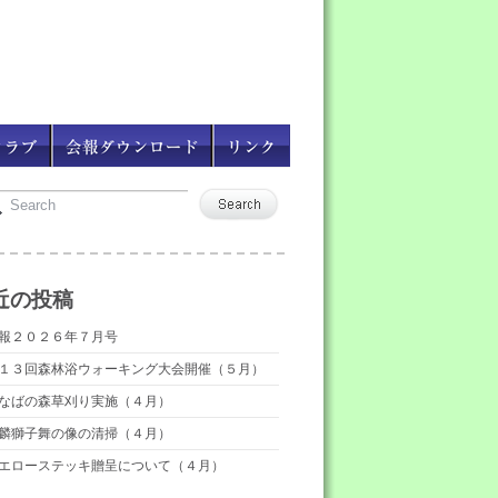
近の投稿
報２０２６年７月号
１３回森林浴ウォーキング大会開催（５月）
なばの森草刈り実施（４月）
麟獅子舞の像の清掃（４月）
エローステッキ贈呈について（４月）