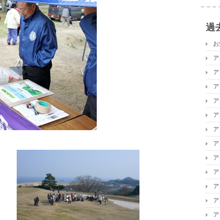
過
お
ア
ア
ア
ア
ア
ア
ア
ア
ア
ア
ア
ア